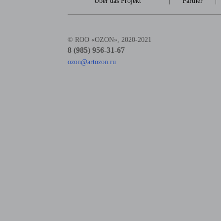
Über das Projekt
|
Partner
|
© ROO «OZON», 2020-2021
8 (985) 956-31-67
ozon@artozon.ru