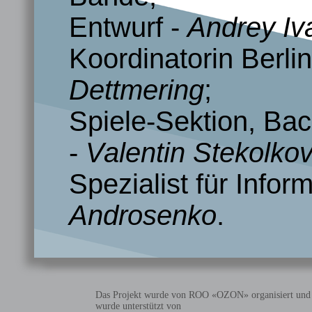
Entwurf -
Andrey Iv
Koordinatorin Berli
Dettmering
;
Spiele-Sektion, Ba
-
Valentin Stekolkov
Spezialist für Infor
Androsenko
.
Das Projekt wurde von ROO «OZON» organisiert und
wurde unterstützt von