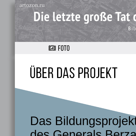
artozon.ru
Das Bildungsprojekt
des Generals Berzar