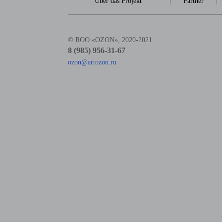
Über das Projekt
|
Partner
|
© ROO «OZON», 2020-2021
8 (985) 956-31-67
ozon@artozon.ru