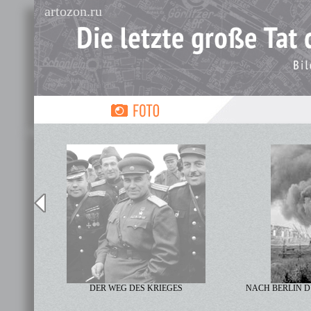
artozon.ru
DER WEG DES KRIEGES
NACH BERLIN D