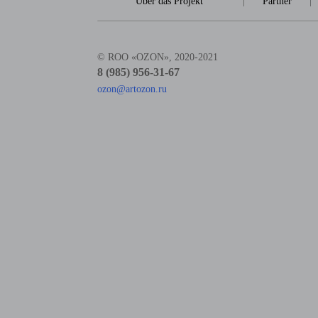
Über das Projekt
|
Partner
|
© ROO «OZON», 2020-2021
8 (985) 956-31-67
ozon@artozon.ru